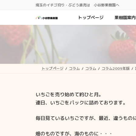
コ
ナ
埼玉のイチゴ狩り・ぶどう直売は 小谷野果樹園へ
ン
ビ
テ
ゲ
トップページ
果樹園案内
ン
ー
ツ
シ
へ
ョ
ス
ン
キ
に
ッ
移
プ
動
トップページ
コラム
コラム
コラム2009年版
いちごを売り始めて約ひと月。
連日、いちごをパックに詰めております。
毎日見ているいちごですが、最近、違うもの
畑のものですが、海のものに・・・