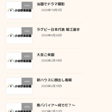
当園でドラマ撮影
info
2020年10月3日
ラグビー日本代表 堀江選手
info
2020年4月26日
大臣ご来園
info
2020年2月18日
新ハウスに顔出し看板
info
2020年2月18日
青パパイア～何でだ？～
info
2019年1月22日