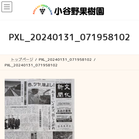
コ
ナ
ン
ビ
テ
ゲ
ン
ー
ツ
シ
へ
ョ
PXL_20240131_071958102
ス
ン
キ
に
ッ
移
プ
動
トップページ
PXL_20240131_071958102
PXL_20240131_071958102