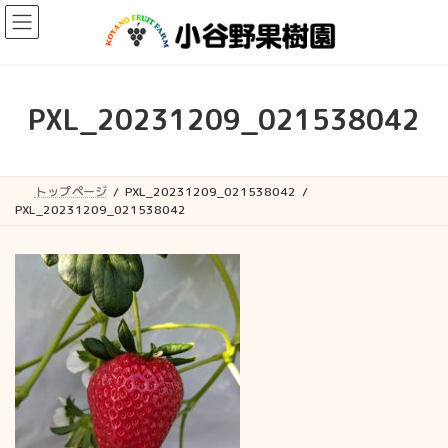
コ
ナ
ン
ビ
テ
ゲ
ン
ー
ツ
シ
へ
ョ
PXL_20231209_021538042
ス
ン
キ
に
ッ
移
プ
動
トップページ
PXL_20231209_021538042
PXL_20231209_021538042