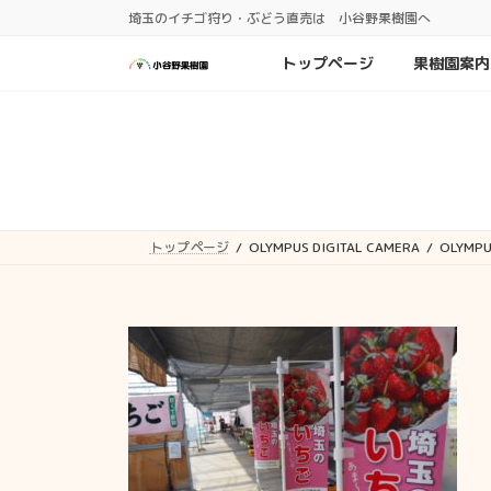
コ
ナ
埼玉のイチゴ狩り・ぶどう直売は 小谷野果樹園へ
ン
ビ
テ
ゲ
トップページ
果樹園案内
ン
ー
ツ
シ
へ
ョ
ス
ン
キ
に
ッ
移
プ
動
トップページ
OLYMPUS DIGITAL CAMERA
OLYMPU