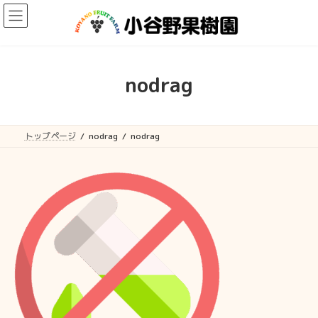
コ
ナ
ン
ビ
テ
ゲ
ン
ー
ツ
シ
へ
ョ
nodrag
ス
ン
キ
に
ッ
移
プ
動
トップページ
nodrag
nodrag