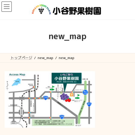
コ
ナ
ン
ビ
テ
ゲ
ン
ー
ツ
シ
へ
ョ
new_map
ス
ン
キ
に
ッ
移
プ
動
トップページ
new_map
new_map