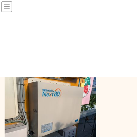
コ
ナ
ン
ビ
テ
ゲ
ン
ー
ツ
シ
統合環境制御装置全ハウス導入
へ
ョ
ス
ン
しました
キ
に
ッ
移
プ
動
トップページ
お知らせ
統合環境制御装置全ハウス導入しました