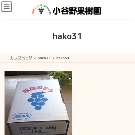
コ
ナ
ン
ビ
テ
ゲ
ン
ー
ツ
シ
へ
ョ
hako31
ス
ン
キ
に
ッ
移
プ
動
トップページ
hako31
hako31