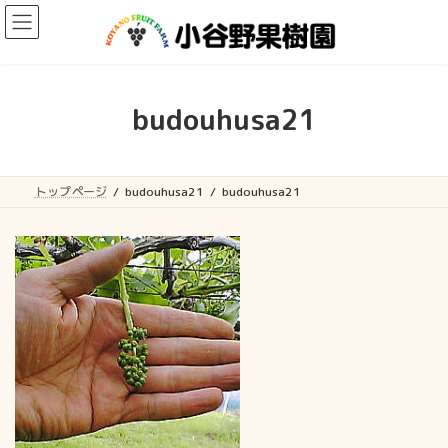
コ
ナ
ン
ビ
テ
ゲ
ン
ー
ツ
シ
へ
ョ
budouhusa21
ス
ン
キ
に
ッ
移
プ
動
トップページ
budouhusa21
budouhusa21