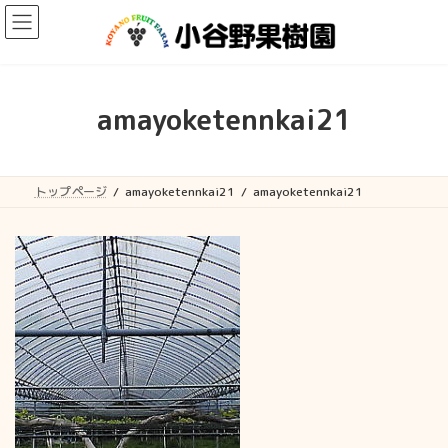
コ
ナ
ン
ビ
テ
ゲ
ン
ー
ツ
シ
へ
ョ
amayoketennkai21
ス
ン
キ
に
ッ
移
プ
動
トップページ
amayoketennkai21
amayoketennkai21