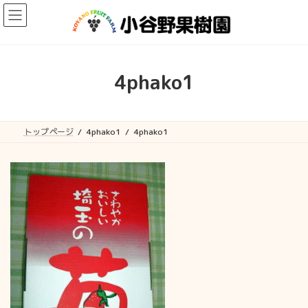
コ
ナ
ン
ビ
テ
ゲ
ン
ー
ツ
シ
へ
ョ
4phako1
ス
ン
キ
に
ッ
移
プ
動
トップページ
4phako1
4phako1