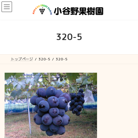
コ
ナ
ン
ビ
テ
ゲ
ン
ー
ツ
シ
へ
ョ
320-5
ス
ン
キ
に
ッ
移
プ
動
トップページ
320-5
320-5