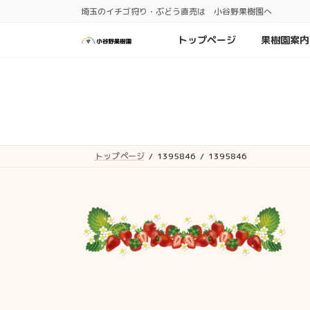
コ
ナ
埼玉のイチゴ狩り・ぶどう直売は 小谷野果樹園へ
ン
ビ
テ
ゲ
トップページ
果樹園案内
ン
ー
ツ
シ
へ
ョ
ス
ン
キ
に
ッ
移
プ
動
トップページ
1395846
1395846