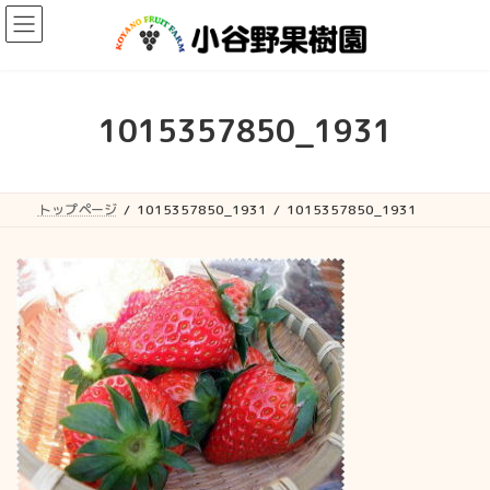
コ
ナ
ン
ビ
テ
ゲ
ン
ー
ツ
シ
へ
ョ
1015357850_1931
ス
ン
キ
に
ッ
移
プ
動
トップページ
1015357850_1931
1015357850_1931