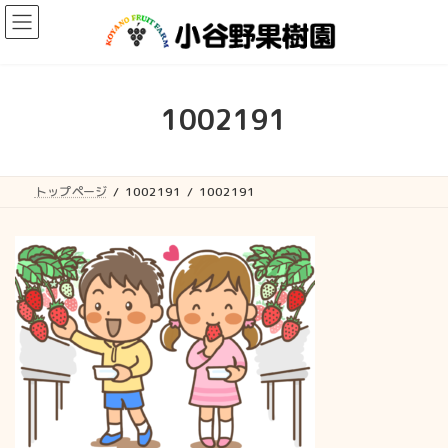
コ
ナ
ン
ビ
テ
ゲ
ン
ー
ツ
シ
へ
ョ
1002191
ス
ン
キ
に
ッ
移
プ
動
トップページ
1002191
1002191