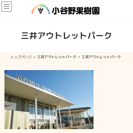
コ
ナ
ン
ビ
テ
ゲ
ン
ー
ツ
シ
へ
ョ
三井アウトレットパーク
ス
ン
キ
に
ッ
移
プ
動
トップページ
三井アウトレットパーク
三井アウトレットパーク